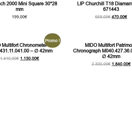
ach 2000 Mini Square 30*28
LIP Churchill T18 Diamant
mm
671443
Le
Le
199,00
€
669,00
€
470,00
€
prix
pri
initial
ac
était :
est
669,00€.
47
Promo !
Multifort Chronometer 1
MIDO Multifort Patrim
431.11.041.00 – ∅ 42mm
Chronograph M040.427.36.
∅ 42mm
Le
Le
1.410,00
€
1.130,00
€
prix
prix
Le
2.300,00
€
1.840,00
€
initial
actuel
prix
p
était :
est :
initial
1.410,00€.
1.130,00€.
était :
e
2.300,00€.