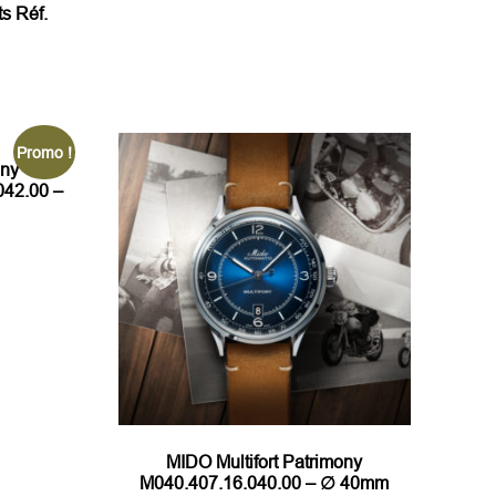
s Réf.
x
tuel
 :
0,00€.
Promo !
ony
042.00 –
Le
rix
actuel
st :
1.840,00€.
MIDO Multifort Patrimony
M040.407.16.040.00 – ∅ 40mm