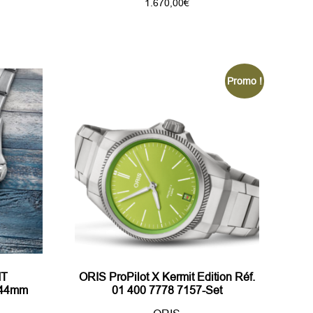
1.670,00
€
Promo !
MT
ORIS ProPilot X Kermit Edition Réf.
 44mm
01 400 7778 7157-Set