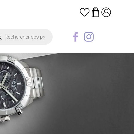
erche
uits