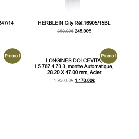
247/14
HERBLEIN City Réf.16905/15BL
Le
Le
350,00
€
245,00
€
x
prix
prix
tuel
initial
actuel
 :
était :
est :
5,00€.
350,00€.
245,00€.
Promo !
Promo !
LONGINES DOLCEVITA,
L5.767.4.73.3, montre Automatique,
28.20 X 47.00 mm, Acier
Le
Le
1.950,00
€
1.170,00
€
prix
prix
initial
actuel
était :
est :
1.950,00€.
1.170,00€.