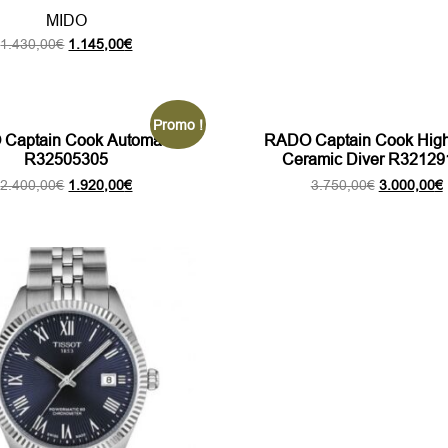
MIDO
Le
Le
1.430,00
€
1.145,00
€
prix
prix
initial
actuel
était :
est :
1.430,00€.
1.145,00€.
Promo !
Captain Cook Automatic
RADO Captain Cook High
R32505305
Ceramic Diver R32129
Le
Le
Le
2.400,00
€
1.920,00
€
3.750,00
€
3.000,00
€
prix
prix
prix
p
initial
actuel
initial
était :
est :
était :
e
2.400,00€.
1.920,00€.
3.750,00€.