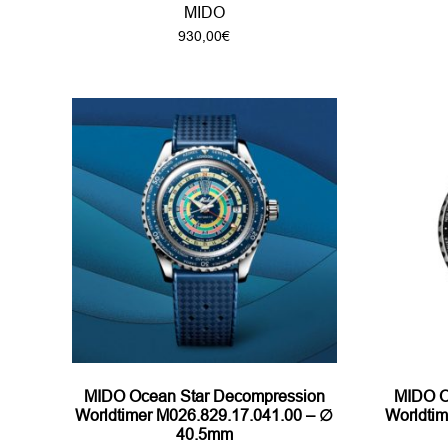
MIDO
930,00
€
MIDO Ocean Star Decompression
MIDO O
Worldtimer M026.829.17.041.00 – ∅
Worldti
40.5mm