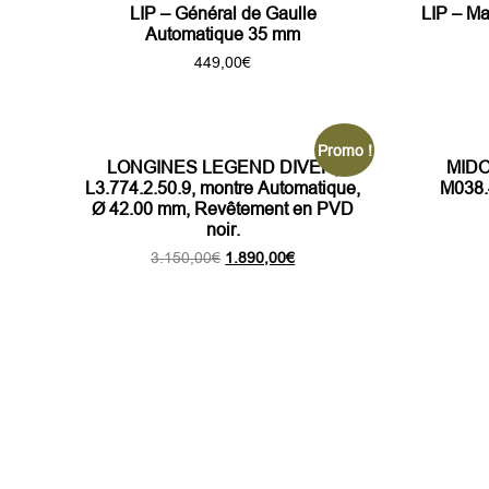
LIP – Général de Gaulle
LIP – M
Automatique 35 mm
449,00
€
Promo !
LONGINES LEGEND DIVER,
MIDO 
L3.774.2.50.9, montre Automatique,
M038.
Ø 42.00 mm, Revêtement en PVD
noir.
Le
Le
3.150,00
€
1.890,00
€
prix
prix
initial
actuel
était :
est :
3.150,00€.
1.890,00€.