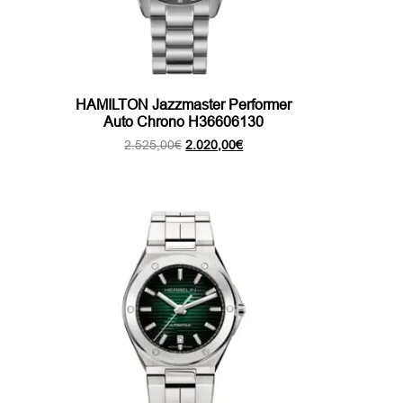
HAMILTON Jazzmaster Performer
Auto Chrono H36606130
Le
Le
2.525,00
€
2.020,00
€
prix
prix
initial
actuel
était :
est :
2.525,00€.
2.020,00€.