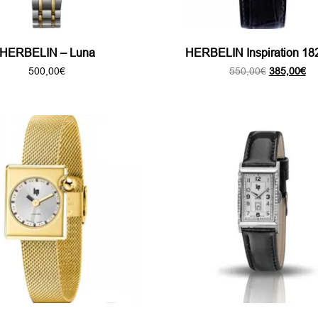
HERBELIN – Luna
HERBELIN Inspiration 18
Le
Le
500,00
€
550,00
€
385,00
€
prix
pri
initial
ac
était :
est
550,00€.
38