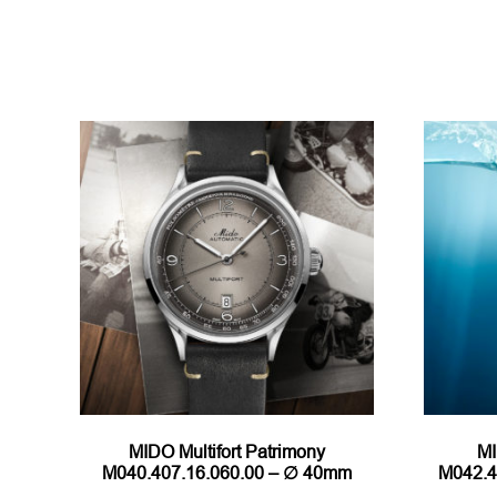
MIDO Multifort Patrimony
MI
M040.407.16.060.00 – ∅ 40mm
M042.4