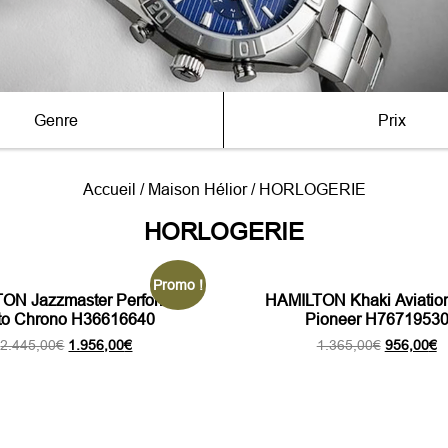
Genre
Prix
Accueil
/
Maison Hélior
/ HORLOGERIE
HORLOGERIE
Promo !
ON Jazzmaster Performer
HAMILTON Khaki Aviation
to Chrono H36616640
Pioneer H7671953
Le
Le
Le
L
2.445,00
€
1.956,00
€
1.365,00
€
956,00
€
prix
prix
prix
pr
initial
actuel
initial
a
était :
est :
était :
es
2.445,00€.
1.956,00€.
1.365,00€
9