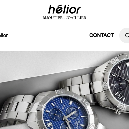
Rech
de
lior
CONTACT
prod