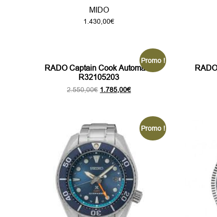
MIDO
1.430,00
€
Promo !
RADO Captain Cook Automatic
RADO 
R32105203
Le
Le
2.550,00
€
1.785,00
€
prix
prix
initial
actuel
était :
est :
2.550,00€.
1.785,00€.
Promo !