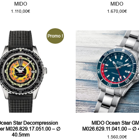
MIDO
MIDO
1.110,00
€
1.670,00
€
Promo !
cean Star Decompression
MIDO Ocean Star G
mer M026.829.17.051.00 – ∅
M026.629.11.041.00 – ∅
40.5mm
1.560,00
€