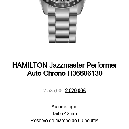
HAMILTON Jazzmaster Performer
Auto Chrono H36606130
Le
Le
2.525,00
€
2.020,00
€
prix
prix
initial
actuel
Automatique
était :
est :
Taille 42mm
2.525,00€.
2.020,00€.
Réserve de marche de 60 heures