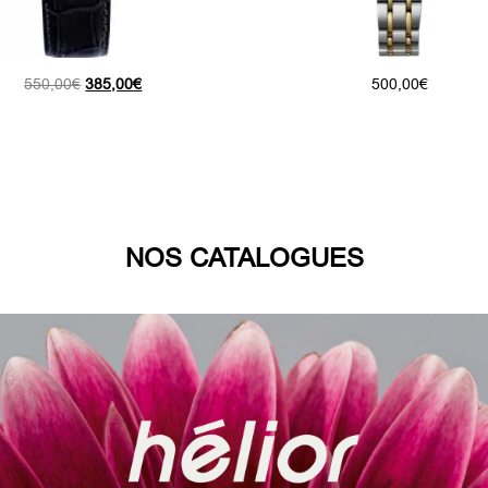
Le
Le
550,00
€
385,00
€
500,00
€
prix
prix
initial
actuel
était :
est :
550,00€.
385,00€.
NOS CATALOGUES