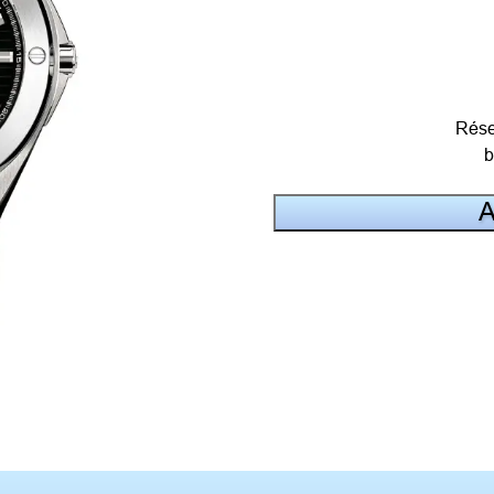
Rése
b
A