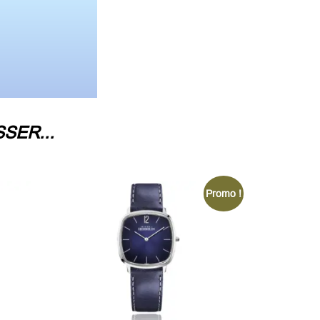
SER...
Promo !