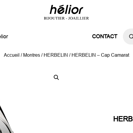
Rech
de
lior
CONTACT
prod
Accueil
/
Montres
/
HERBELIN
/ HERBELIN – Cap Camarat
HERBE