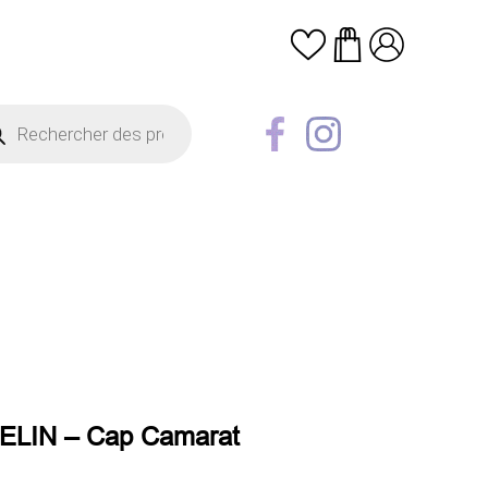
erche
uits
LIN – Cap Camarat