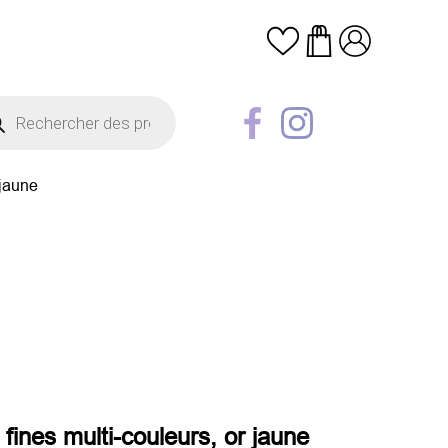
erche
uits
 jaune
s fines multi-couleurs, or jaune