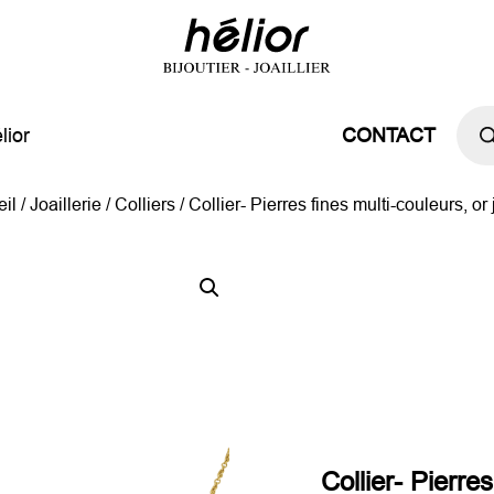
Rech
de
lior
CONTACT
prod
il
/
Joaillerie
/
Colliers
/ Collier- Pierres fines multi-couleurs, or
Collier- Pierre